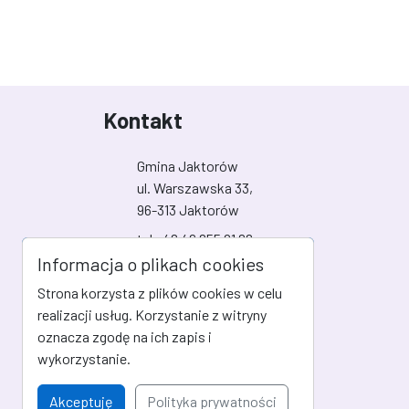
Kontakt
Gmina Jaktorów
ul. Warszawska 33,
96-313 Jaktorów
tel +48 46 855 21 88
fax
Informacja o plikach cookies
gmina@jaktorow.pl
Strona korzysta z plików cookies w celu
realizacji usług. Korzystanie z witryny
Social Media
oznacza zgodę na ich zapis i
wykorzystanie.
Link do profilu na Facebook
Link do kanału na YouTube
Akceptuję
Polityka prywatności