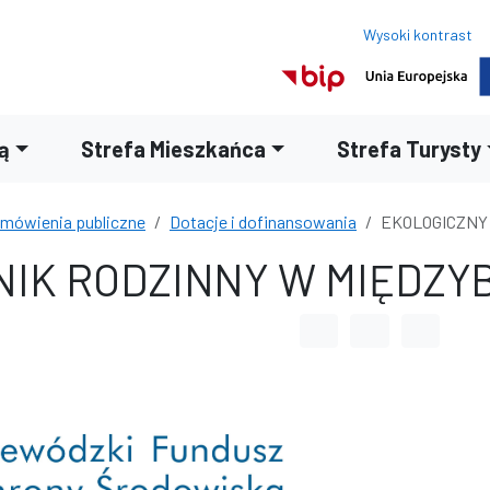
Wysoki kontrast
ą
Strefa Mieszkańca
Strefa Turysty
amówienia publiczne
Dotacje i dofinansowania
EKOLOGICZNY
NIK RODZINNY W MIĘDZ
Odstęp między wyrazami
Odstęp między li
Odstęp m