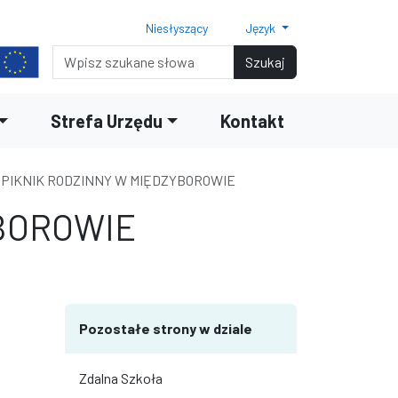
Niesłyszący
Język
Normalny rozmiar czcionki
Rozmiar czcionki 150%
Rozmiar czcionki 200%
Wyszukiwarka
Szukaj
Strefa Urzędu
Kontakt
 PIKNIK RODZINNY W MIĘDZYBOROWIE
YBOROWIE
terami
iędzy wierszami
Pozostałe strony w dziale
Zdalna Szkoła