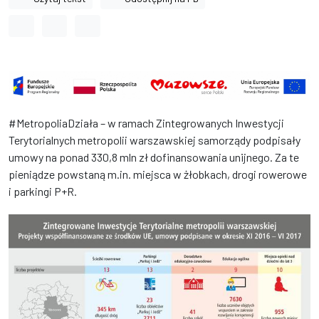
Odstęp między wyrazami
Odstęp między literami
Odstęp między wierszami
#MetropoliaDziała – w ramach Zintegrowanych Inwestycji
Terytorialnych metropolii warszawskiej samorządy podpisały
umowy na ponad 330,8 mln zł dofinansowania unijnego. Za te
pieniądze powstaną m.in. miejsca w żłobkach, drogi rowerowe
i parkingi P+R.