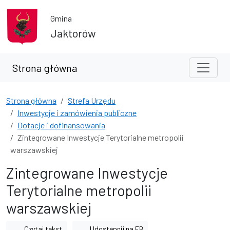
Przejdź do treści
Przejdź do wyszukiwarki
Gmina
Jaktorów
Strona główna
Strona główna
Strefa Urzędu
Inwestycje i zamówienia publiczne
Dotacje i dofinansowania
Zintegrowane Inwestycje Terytorialne metropolii
warszawskiej
Zintegrowane Inwestycje
Terytorialne metropolii
warszawskiej
Czytaj tekst
Udostępnij na FB