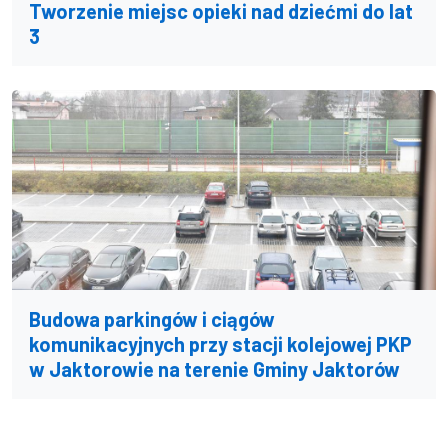
Tworzenie miejsc opieki nad dziećmi do lat
3
Budowa parkingów i ciągów
komunikacyjnych przy stacji kolejowej PKP
w Jaktorowie na terenie Gminy Jaktorów