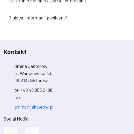
Elektroniczne Biuro Obsługi Interesanta
Biuletyn informacji publicznej
Kontakt
Gmina Jaktorów
ul. Warszawska 33,
96-313 Jaktorów
tel +48 46 855 21 88
fax
gmina@jaktorow.pl
Social Media
Link do profilu na Facebook
Link do kanału na YouTube