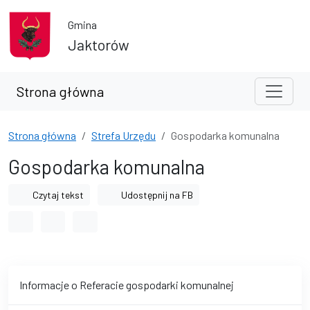
Przejdź do treści
Przejdź do wyszukiwarki
Gmina
Jaktorów
Strona główna
Strona główna
Strefa Urzędu
Gospodarka komunalna
Gospodarka komunalna
Czytaj tekst
Udostępnij na FB
Odstęp między wyrazami
Odstęp między literami
Odstęp między wierszami
Informacje o Referacie gospodarki komunalnej