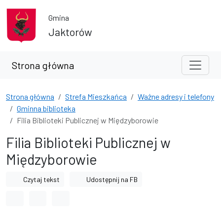
Przejdź do treści
Przejdź do wyszukiwarki
Gmina
Jaktorów
Strona główna
Strona główna
Strefa Mieszkańca
Ważne adresy i telefony
Gminna biblioteka
Filia Biblioteki Publicznej w Międzyborowie
Filia Biblioteki Publicznej w
Międzyborowie
Czytaj tekst
Udostępnij na FB
Odstęp między wyrazami
Odstęp między literami
Odstęp między wierszami