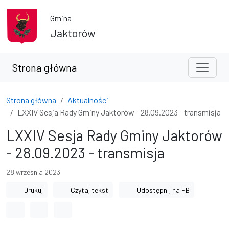
Przejdź do treści
Przejdź do wyszukiwarki
Gmina
Jaktorów
Strona główna
Strona główna
Aktualności
LXXIV Sesja Rady Gminy Jaktorów - 28.09.2023 - transmisja
LXXIV Sesja Rady Gminy Jaktorów
- 28.09.2023 - transmisja
28 września 2023
Drukuj
Czytaj tekst
Udostępnij na FB
Odstęp między wyrazami
Odstęp między literami
Odstęp między wierszami