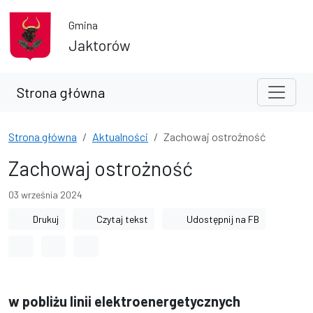
Przejdź do treści
Przejdź do wyszukiwarki
Gmina
Jaktorów
Strona główna
Strona główna
Aktualności
Zachowaj ostrożność
Zachowaj ostrożność
03 września 2024
Drukuj
Czytaj tekst
Udostępnij na FB
Odstęp między wyrazami
Odstęp między literami
Odstęp między wierszami
w pobliżu linii elektroenergetycznych