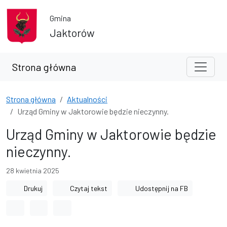
Przejdź do treści
Przejdź do wyszukiwarki
Gmina
Jaktorów
Strona główna
Strona główna
Aktualności
Urząd Gminy w Jaktorowie będzie nieczynny.
Urząd Gminy w Jaktorowie będzie
nieczynny.
28 kwietnia 2025
Drukuj
Czytaj tekst
Udostępnij na FB
Odstęp między wyrazami
Odstęp między literami
Odstęp między wierszami