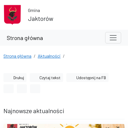
Przejdź do treści
Przejdź do wyszukiwarki
Gmina
Jaktorów
Strona główna
Strona główna
Aktualności
Drukuj
Czytaj tekst
Udostępnij na FB
Odstęp między wyrazami
Odstęp między literami
Odstęp między wierszami
Najnowsze aktualności