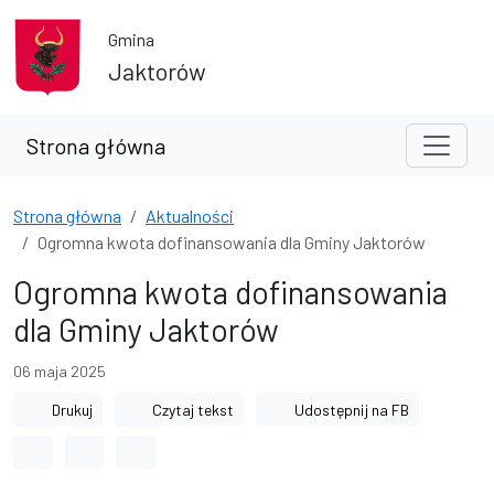
Przejdź do treści
Przejdź do wyszukiwarki
Gmina
Jaktorów
Strona główna
Strona główna
Aktualności
Ogromna kwota dofinansowania dla Gminy Jaktorów
Ogromna kwota dofinansowania
dla Gminy Jaktorów
06 maja 2025
Drukuj
Czytaj tekst
Udostępnij na FB
Odstęp między wyrazami
Odstęp między literami
Odstęp między wierszami